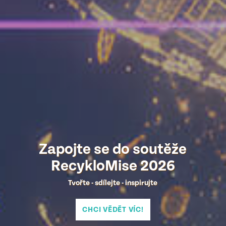
Zapojte se do soutěže
RecykloMise 2026
Tvořte - sdílejte - inspirujte
CHCI VĚDĚT VÍC!