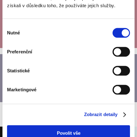
získali v důsledku toho, že používáte jejich služby.
Ať žije recyklace
3
SPUSTIT ÚKOLY 3. LEKCE
Výběr
Nutné
souhlasu
Preferenční
Elektroodpad není k zahození
Statistické
4
SPUSTIT ÚKOLY 4. LEKCE
Marketingové
Zobrazit detaily
Povolit vše