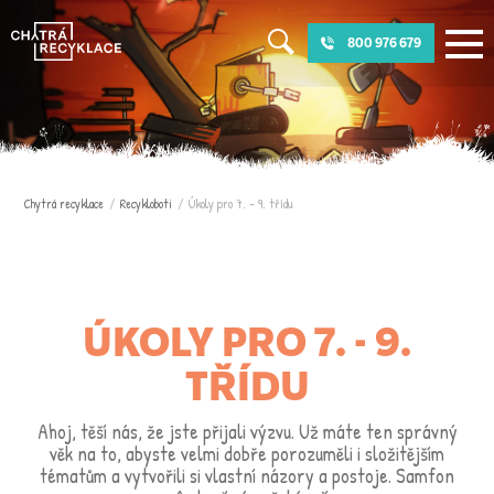
800 976 679
Chytrá recyklace
/
Recykloboti
/
Úkoly pro 7. - 9. třídu
ÚKOLY PRO 7. - 9.
TŘÍDU
Ahoj, těší nás, že jste přijali výzvu. Už máte ten správný
věk na to, abyste velmi dobře porozuměli i složitějším
tématům a vytvořili si vlastní názory a postoje. Samfon